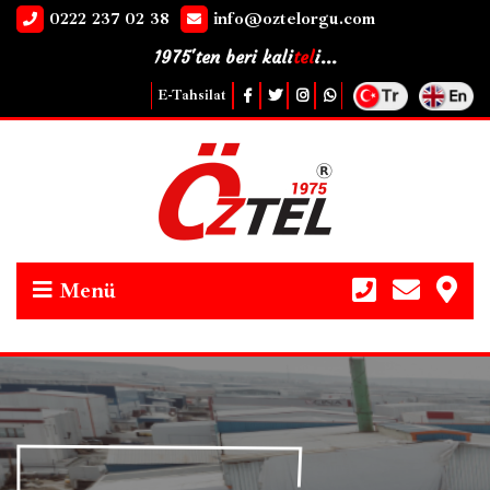
0222 237 02 38
info@oztelorgu.com
1975'ten beri kali
tel
i...
E-Tahsilat
Menü