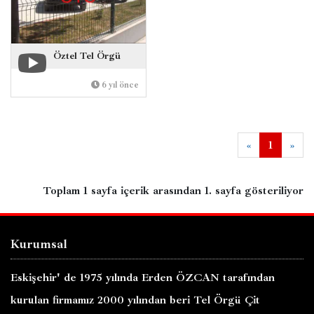
Öztel Tel Örgü
6 yıl önce
«
1
»
Toplam
1
sayfa içerik arasından
1.
sayfa gösteriliyor
Kurumsal
Eskişehir' de 1975 yılında Erden ÖZCAN tarafından
kurulan firmamız 2000 yılından beri Tel Örgü Çit